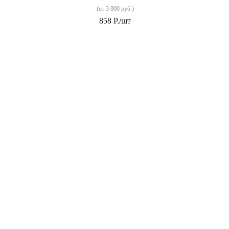
(от 3 000 руб.)
858
Р.
/шт